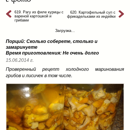
из слоеного теста
(8)
на пикник
619. Рагу из филе курицы с
(13)
620. Картофельный суп с
вареной картошкой и
фрикадельками из индейки
ни то, ни се
(3)
грибами
рецепты для пароварки
(5)
Загрузка...
салаты
(198)
Порций: Сколько соберете, столько и
сладкие блюда
(9)
замаринуете
супы
(99)
Время приготовления:
Не очень долго
борщ
(5)
15.06.2014 г.
молочные
(4)
Проверенный рецепт холодного маринования
свекольник
(2)
грибов и лисичек в том числе.
солянка
(4)
суп с фрикадельками
(8)
суп-пюре
(10)
холодные супы
(22)
тушеное
(42)
Вкусные враги фигуры…
(44)
десерты
(2)