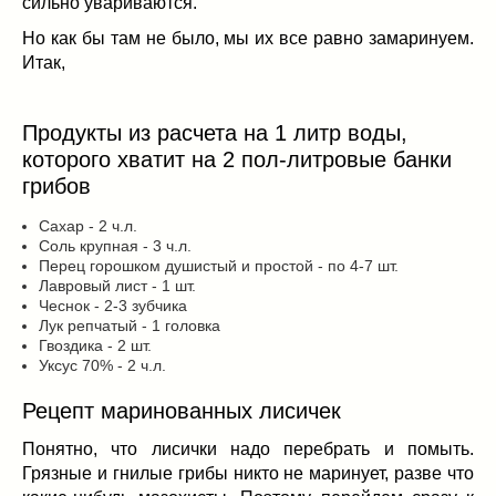
сильно увариваются.
Заначка на зиму!
(29)
Грибы
(5)
Но как бы там не было, мы их все равно замаринуем.
Итак,
Напитки
(3)
Овощные заготовки
(11)
Сладкие заготовки
(10)
Продукты из расчета на 1 литр воды,
Поговорим о
(19)
которого хватит на 2 пол-литровые банки
конкурсы
(7)
грибов
продуктах
(2)
Сахар - 2 ч.л.
разном
(9)
Соль крупная - 3 ч.л.
Постные рецепты
(8)
Перец горошком душистый и простой - по 4-7 шт.
Лавровый лист - 1 шт.
Праздничные блюда
(21)
Чеснок - 2-3 зубчика
8 марта
(1)
Лук репчатый - 1 головка
Гвоздика - 2 шт.
День всех влюбленных
(3)
Уксус 70% - 2 ч.л.
мужские даты
(1)
Рецепт маринованных лисичек
Новогоднее меню
(9)
Пасха
(7)
Понятно, что лисички надо перебрать и помыть.
Грязные и гнилые грибы никто не маринует, разве что