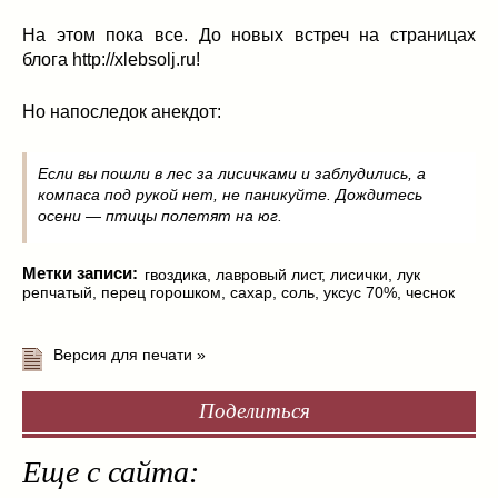
На этом пока все. До новых встреч на страницах
блога http://xlebsolj.ru!
Но напоследок анекдот:
Если вы пошли в лес за лисичками и заблудились, а
компаса под рукой нет, не паникуйте. Дождитесь
осени — птицы полетят на юг.
Метки записи:
гвоздика
,
лавровый лист
,
лисички
,
лук
репчатый
,
перец горошком
,
сахар
,
соль
,
уксус 70%
,
чеснок
Версия для печати »
Поделиться
Еще с сайта: