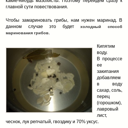
какие-нибудь мазохисты. Поэтому перейдем сразу к
главной сути повествования.
Чтобы замариновать грибы, нам нужен маринад. В
данном случае это будет
холодный способ
.
маринования грибов
Кипятим
воду.
В процессе
ее
закипания
добавляем
в воду
сахар, соль,
перец
(горошком),
лавровый
лист,
чеснок, лук репчатый, гвоздику и 70% уксус.