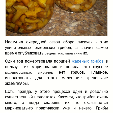
Масленица
(17)
пироги
(8)
рецепты теста
(2)
торты
(12)
без выпечки
(5)
хворост
(1)
Наступил очередной сезон сбора лисичек - этих
Вкусные полезности
(41)
удивительных рыженьких грибов, а значит самое
вареное
(0)
время опубликовать
их.
рецепт маринования
жареное
(3)
Один год пожертвовала порцией
жареных грибов
в
запекаем
(11)
пользу их маринования и поняла, что вкуснее
напитки
(1)
нет грибов. Главное,
маринованных лисичек
разное
(6)
использовать для этого маленькие крепенькие
рыбные блюда
(4)
экземпляры.
салаты
(11)
Есть, правда, у этого процесса один и довольно
соусы
(1)
существенный недостаток. Кажется, что грибов очень
Супы
(1)
много, а когда сваришь их, то оказывается
тушеное
(3)
мариновать-то практически уже и нечего. Грибы