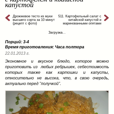
капустой
из слоеного теста
(8)
на пикник
(13)
Дрожжевое тесто из муки
511. Картофельный салат с
ни то, ни се
(3)
высшего сорта за 10 минут
китайской капустой и
(рецепт с фото)
маринованными опятами
рецепты для пароварки
(5)
салаты
(198)
Загрузка...
сладкие блюда
(9)
Порций: 3-4
супы
(99)
Время приготовления:
Часа полтора
борщ
(5)
22.01.2013 г.
молочные
(4)
Экономное и вкусное блюдо, которое можно
свекольник
(2)
приготовить из любых ребрышек, себестоимость
солянка
(4)
которых также как картошки и капусты,
суп с фрикадельками
(8)
относительно не высока, что, в свою очередь,
актуально перед "получкой".
суп-пюре
(10)
холодные супы
(22)
тушеное
(42)
Вкусные враги фигуры…
(44)
десерты
(2)