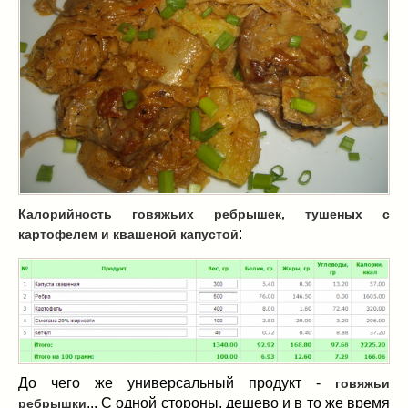
Масленица
(17)
пироги
(8)
рецепты теста
(2)
торты
(12)
без выпечки
(5)
хворост
(1)
Вкусные полезности
(41)
вареное
(0)
жареное
(3)
Калорийность говяжьих ребрышек, тушеных с
запекаем
(11)
:
картофелем и квашеной капустой
напитки
(1)
разное
(6)
рыбные блюда
(4)
салаты
(11)
соусы
(1)
Супы
(1)
До чего же универсальный продукт -
говяжьи
тушеное
(3)
... С одной стороны, дешево и в то же время
ребрышки