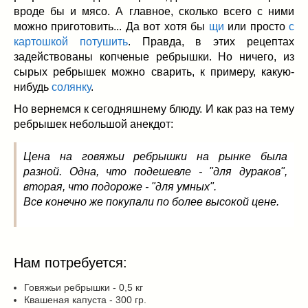
Заначка на зиму!
(29)
вроде бы и мясо. А главное, сколько всего с ними
Грибы
(5)
можно приготовить... Да вот хотя бы
щи
или просто
с
Напитки
(3)
картошкой потушить
. Правда, в этих рецептах
задействованы копченые ребрышки. Но ничего, из
Овощные заготовки
(11)
сырых ребрышек можно сварить, к примеру, какую-
Сладкие заготовки
(10)
нибудь
солянку
.
Поговорим о
(19)
Но вернемся к сегодняшнему блюду. И как раз на тему
конкурсы
(7)
ребрышек небольшой анекдот:
продуктах
(2)
разном
(9)
Цена на говяжьи ребрышки на рынке была
Постные рецепты
(8)
разной. Одна, что подешевле - "для дураков",
Праздничные блюда
(21)
вторая, что подороже - "для умных".
8 марта
(1)
Все конечно же покупали по более высокой цене.
День всех влюбленных
(3)
мужские даты
(1)
Новогоднее меню
(9)
Нам потребуется:
Пасха
(7)
Говяжьи ребрышки - 0,5 кг
Квашеная капуста - 300 гр.