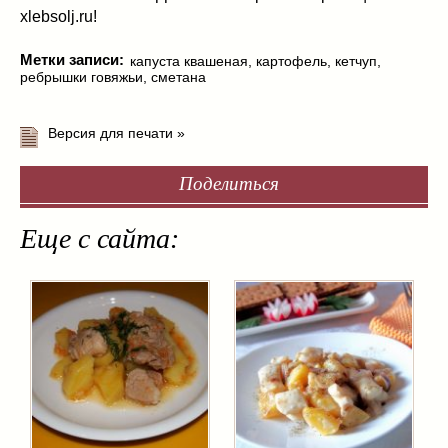
xlebsolj.ru!
Метки записи:
капуста квашеная
,
картофель
,
кетчуп
,
ребрышки говяжьи
,
сметана
Версия для печати »
Поделиться
Еще с сайта: