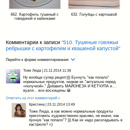
662. Картофель тушеный с
632. Голубцы с картошкой
говядиной и кабачками
Комментарии к записи
"510. Тушеные говяжьи
ребрышки с картофелем и квашеной капустой"
Перейти к форме комментирования
Тоже Люда
|
21.11.2014 11:38
Ну вообще супер рецепт))) Бухнуть "как попало"
нормальных продуктов, назвав их "актуально перед
«получкой»." Добавить МАЙОНЕЗА И КЕТЧУПА и....
вуаля... все восхищены 😀
Ответить на этот комментарий »
Кристина
|
23.11.2014 13:49
Тоже Люда, а как можно нормальные продукты
приготовить художественно красиво, не иначе, как
бухнув "как попало"? ))) Как их надо раскладывать в
кастрюле? =)