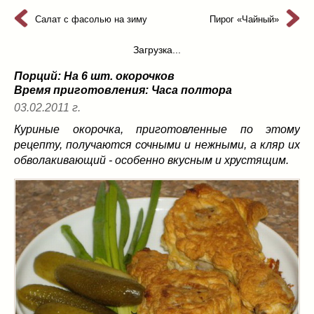
из слоеного теста
(8)
Салат с фасолью на зиму
Пирог «Чайный»
на пикник
(13)
ни то, ни се
(3)
Загрузка...
рецепты для пароварки
(5)
Порций: На 6 шт. окорочков
салаты
(198)
Время приготовления:
Часа полтора
сладкие блюда
(9)
03.02.2011 г.
супы
(99)
Куриные окорочка, приготовленные по этому
борщ
(5)
рецепту, получаются сочными и нежными, а кляр их
молочные
(4)
обволакивающий - особенно вкусным и хрустящим.
свекольник
(2)
солянка
(4)
суп с фрикадельками
(8)
суп-пюре
(10)
холодные супы
(22)
тушеное
(42)
Вкусные враги фигуры…
(44)
десерты
(2)