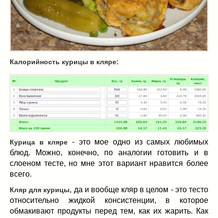
Масленица
(17)
пироги
(8)
рецепты теста
(2)
торты
(12)
без выпечки
(5)
Калорийность курицы в кляре:
хворост
(1)
Вкусные полезности
(41)
вареное
(0)
жареное
(3)
запекаем
(11)
напитки
(1)
- это мое одно из самых любимых
Курица в кляре
разное
(6)
блюд. Можно, конечно, по аналогии готовить и в
рыбные блюда
(4)
слоеном тесте, но мне этот вариант нравится более
салаты
(11)
всего.
соусы
(1)
, да и вообще кляр в целом - это тесто
Кляр для курицы
Супы
(1)
относительно жидкой консистенции, в которое
тушеное
(3)
обмакивают продукты перед тем, как их жарить. Как