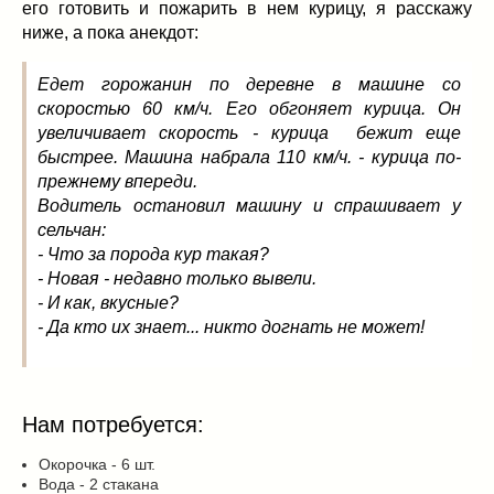
Заначка на зиму!
(29)
его готовить и пожарить в нем курицу, я расскажу
ниже, а пока анекдот:
Грибы
(5)
Напитки
(3)
Едет горожанин по деревне в машине со
Овощные заготовки
(11)
скоростью 60 км/ч. Его обгоняет курица. Он
Сладкие заготовки
(10)
увеличивает скорость - курица бежит еще
Поговорим о
(19)
быстрее. Машина набрала 110 км/ч. - курица по-
конкурсы
(7)
прежнему впереди.
Водитель остановил машину и спрашивает у
продуктах
(2)
сельчан:
разном
(9)
- Что за порода кур такая?
Постные рецепты
(8)
- Новая - недавно только вывели.
Праздничные блюда
(21)
- И как, вкусные?
8 марта
(1)
- Да кто их знает... никто догнать не может!
День всех влюбленных
(3)
мужские даты
(1)
Новогоднее меню
(9)
Нам потребуется:
Пасха
(7)
Окорочка - 6 шт.
Вода - 2 стакана