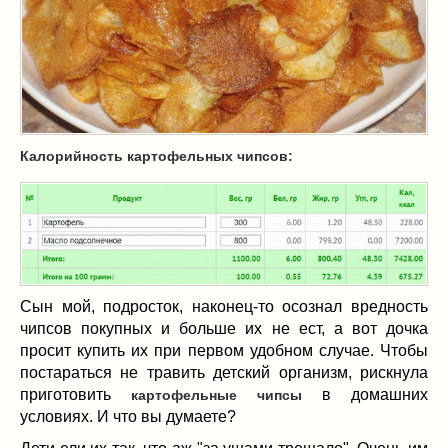
Масленица
(17)
пироги
(8)
рецепты теста
(2)
торты
(12)
без выпечки
(5)
хворост
(1)
Калорийность картофельных чипсов:
Вкусные полезности
(41)
вареное
(0)
жареное
(3)
запекаем
(11)
напитки
(1)
разное
(6)
Сын мой, подросток, наконец-то осознал вредность
рыбные блюда
(4)
чипсов покупных и больше их не ест, а вот дочка
салаты
(11)
просит купить их при первом удобном случае. Чтобы
постараться не травить детский организм, рискнула
соусы
(1)
приготовить
в домашних
картофельные чипсы
Супы
(1)
условиях. И что вы думаете?
тушеное
(3)