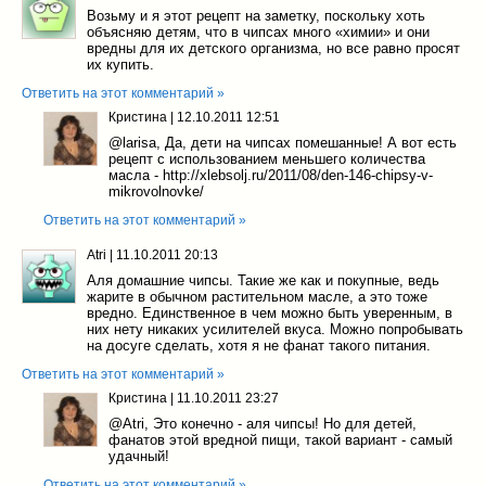
Возьму и я этот рецепт на заметку, поскольку хоть
объясняю детям, что в чипсах много «химии» и они
вредны для их детского организма, но все равно просят
их купить.
Ответить на этот комментарий »
Кристина
|
12.10.2011 12:51
@larisa
, Да, дети на чипсах помешанные! А вот есть
рецепт с использованием меньшего количества
масла - http://xlebsolj.ru/2011/08/den-146-chipsy-v-
mikrovolnovke/
Ответить на этот комментарий »
Atri
|
11.10.2011 20:13
Аля домашние чипсы. Такие же как и покупные, ведь
жарите в обычном растительном масле, а это тоже
вредно. Единственное в чем можно быть уверенным, в
них нету никаких усилителей вкуса. Можно попробывать
на досуге сделать, хотя я не фанат такого питания.
Ответить на этот комментарий »
Кристина
|
11.10.2011 23:27
@Atri
, Это конечно - аля чипсы! Но для детей,
фанатов этой вредной пищи, такой вариант - самый
удачный!
Ответить на этот комментарий »