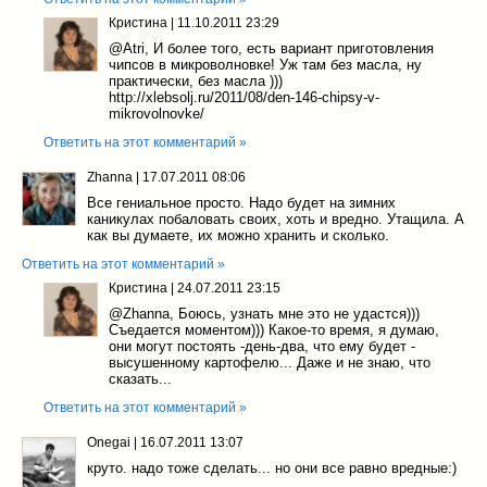
Кристина
|
11.10.2011 23:29
@Atri
, И более того, есть вариант приготовления
чипсов в микроволновке! Уж там без масла, ну
практически, без масла )))
http://xlebsolj.ru/2011/08/den-146-chipsy-v-
mikrovolnovke/
Ответить на этот комментарий »
Zhanna
|
17.07.2011 08:06
Все гениальное просто. Надо будет на зимних
каникулах побаловать своих, хоть и вредно. Утащила. А
как вы думаете, их можно хранить и сколько.
Ответить на этот комментарий »
Кристина
|
24.07.2011 23:15
@Zhanna
, Боюсь, узнать мне это не удастся)))
Съедается моментом))) Какое-то время, я думаю,
они могут постоять -день-два, что ему будет -
высушенному картофелю... Даже и не знаю, что
сказать...
Ответить на этот комментарий »
Onegai
|
16.07.2011 13:07
круто. надо тоже сделать... но они все равно вредные:)