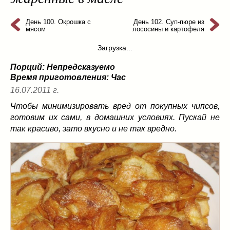
из слоеного теста
(8)
на пикник
(13)
День 100. Окрошка с
День 102. Суп-пюре из
мясом
лососины и картофеля
ни то, ни се
(3)
Загрузка...
рецепты для пароварки
(5)
салаты
(198)
Порций: Непредсказуемо
сладкие блюда
(9)
Время приготовления:
Час
супы
(99)
16.07.2011 г.
борщ
(5)
Чтобы минимизировать вред от покупных чипсов,
молочные
(4)
готовим их сами, в домашних условиях. Пускай не
так красиво, зато вкусно и не так вредно.
свекольник
(2)
солянка
(4)
суп с фрикадельками
(8)
суп-пюре
(10)
холодные супы
(22)
тушеное
(42)
Вкусные враги фигуры…
(44)
десерты
(2)