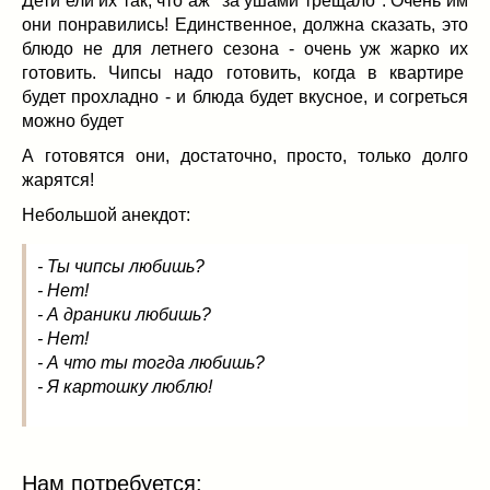
Дети ели их так, что аж "за ушами трещало". Очень им
Заначка на зиму!
(29)
они понравились! Единственное, должна сказать, это
Грибы
(5)
блюдо не для летнего сезона - очень уж жарко их
Напитки
(3)
готовить. Чипсы надо готовить, когда в квартире
Овощные заготовки
(11)
будет прохладно - и блюда будет вкусное, и согреться
Сладкие заготовки
(10)
можно будет
Поговорим о
(19)
А готовятся они, достаточно, просто, только долго
конкурсы
(7)
жарятся!
продуктах
(2)
Небольшой анекдот:
разном
(9)
Постные рецепты
(8)
- Ты чипсы любишь?
Праздничные блюда
(21)
- Нет!
- А драники любишь?
8 марта
(1)
- Нет!
День всех влюбленных
(3)
- А что ты тогда любишь?
мужские даты
(1)
- Я картошку люблю!
Новогоднее меню
(9)
Пасха
(7)
Нам потребуется: