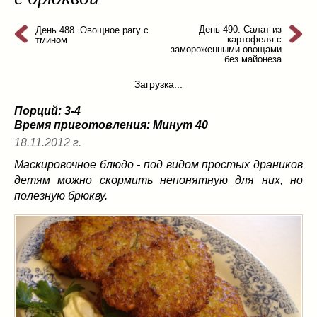
из слоеного теста
(8)
на пикник
(13)
День 490. Салат из
День 488. Овощное рагу с
картофеля с
тмином
ни то, ни се
(3)
замороженными овощами
без майонеза
рецепты для пароварки
(5)
Загрузка...
салаты
(198)
сладкие блюда
(9)
Порций: 3-4
супы
(99)
Время приготовления:
Минут 40
борщ
(5)
18.11.2012 г.
молочные
(4)
Маскировочное блюдо - под видом простых драников
свекольник
(2)
детям можно скормить непонятную для них, но
полезную брюкву.
солянка
(4)
суп с фрикадельками
(8)
суп-пюре
(10)
холодные супы
(22)
тушеное
(42)
Вкусные враги фигуры…
(44)
десерты
(2)