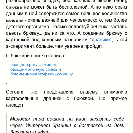
разнообразных блюдах, ибо, как как и любой овощ,
Заначка на зиму!
(29)
не может быть бесполезной. А по некоторым
брюква
Грибы
(5)
данным в ней содержится самое большое количество
Напитки
(3)
- очень важный для человеческого, тем более
кальция
Овощные заготовки
(11)
детского организма. Только попробуй ребенка заставь
Сладкие заготовки
(10)
съесть брюкву... да ни за что. А соединив брюкву с
картошкой под кодовым названием "
драники
", такой
Поговорим о
(19)
эксперимент, больше, чем уверена пройдет.
конкурсы
(7)
продуктах
(2)
С брюквой я уже готовила:
разном
(9)
овощное рагу с тмином
;
овоще-молочную смесь
и
Постные рецепты
(8)
брюквенно-картофельную кашу
Праздничные блюда
(21)
.
8 марта
(1)
Сегодня же представляю вашему вниманию
День всех влюбленных
(3)
картофельные драники с брюквой. Но прежде
мужские даты
(1)
анекдот:
Новогоднее меню
(9)
Пасха
(7)
Молодая пара решила на ужин заказать себе
через Интернет драники с доставкой на дом.
Заказали и ждут.