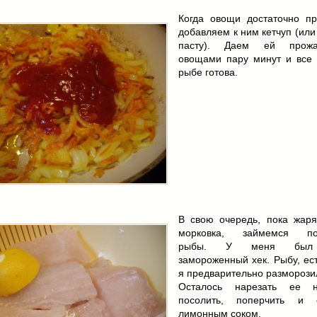
Когда овощи достаточно пр
добавляем к ним кетчуп (ил
пасту). Даем ей прож
овощами пару минут и все 
рыбе готова.
В свою очередь, пока жаря
морковка, займемся под
рыбы. У меня был 
замороженный хек. Рыбу, ес
я предварительно разморози
Осталось нарезать ее н
посолить, поперчить и с
лимонным соком.