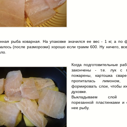
ная рыба коварная. На упаковке значился ее вес - 1 кг, а по ф
алось (после разморозки) хорошо если грамм 600. Ну ничего, вс
ило.
Когда подготовительные раб
закончены - т.е. лук с 
пожарены, картошка свар
пропиталась лимоном, 
формировать слои, чтобы их
духовке.
Выкладываем слой ка
порезанной пластинками и 
нее рыбу.