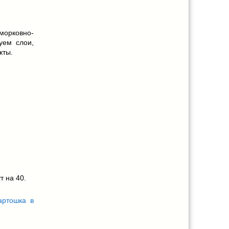
орковно-
уем слои,
кты.
т на 40.
артошка в