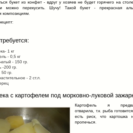
ься букет из конфет - вдруг у хозяев не будет горячего на столе
и можно перекусить. Шучу! Такой букет - прекрасная аль
м композициям.
рецепт:
требуется:
ка- 1 кг
ль - 0,5 кг
чатый - 150 гр.
 -200 гр.
 50 гр.
астительное - 2 ст.л.
ерец
ека с картофелем под морковно-луковой зажар
Картофель я предвар
отварила, т.к. рыба готовитс
есть риск, что картошка 
пропечься.