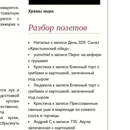
ожарятся,
Храмы мира
и томатную
арится с
зажарка к
Разбор полетов
Наталья
к записи
День 329. Салат
«Крестьянский обед»
yumchief
к записи
Пирог на кефире
с грушами
Кристина
к записи
Блинный торт с
грибами и картошкой, запеченный
под сыром
Людмила
к записи
Блинный торт с
тся лук и
грибами и картошкой, запеченный
готовкой
под сыром
куплен
Кристина
к записи
Прессованные
тественно,
свиные уши в маринаде из соевого
ла.
соуса и горчицы
а куски,
Андрей С
к записи
735. Акула
брызнуть
запеченная с картошкой