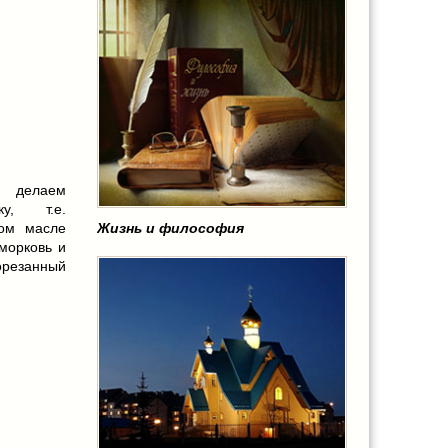
, делаем
ку, т.е.
Жизнь и философия
ном масле
морковь и
езанный