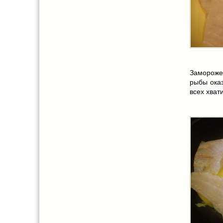
Заморожен
рыбы оказ
всех хват