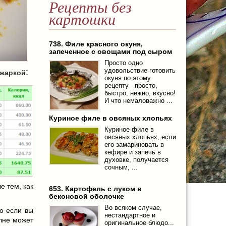
Рецепты без
картошки
738. Филе красного окуня,
запеченное с овощами под сыром
Просто одно
удовольствие готовить
:
ажаркой
окуня по этому
рецепту - просто,
быстро, нежно, вкусно!
И что немаловажно ...
Куриное филе в овсяных хлопьях
Куриное филе в
овсяных хлопьях, если
его замариновать в
кефире и запечь в
духовке, получается
сочным, ...
е тем, как
653. Картофель с луком в
беконовой оболочке
Во всяком случае,
то если вы
нестандартное и
олне может
оригинальное блюдо...