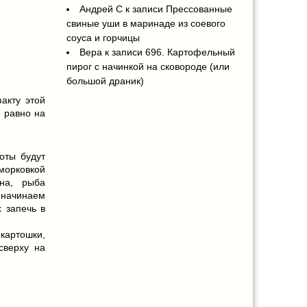
Андрей С
к записи
Прессованные
свиные уши в маринаде из соевого
соуса и горчицы
Вера
к записи
696. Картофельный
пирог с начинкой на сковороде (или
большой драник)
акту этой
е равно на
оты будут
морковкой
ена, рыба
начинаем
 запечь в
ртошки,
сверху на