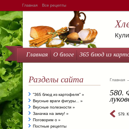
Главная
Все рецепты
Хл
Кули
Главная
О блоге
365 блюд из карт
Разделы сайта
Главная
580. 
"365 блюд из картофеля"
»
луко
Вкусные враги фигуры...
»
Вкусные полезности
»
Заначка на зиму!
»
579. 
Поговорим о
»
Постные рецепты