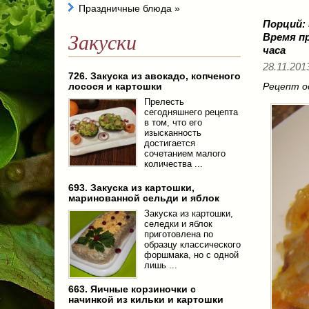
Праздничные блюда
»
Порций:
Закуски
Время п
часа
28.11.2013
726. Закуска из авокадо, копченого
лосося и картошки
Рецепт о
Прелесть
сегодняшнего рецепта
в том, что его
изысканность
достигается
сочетанием малого
количества ...
693. Закуска из картошки,
маринованной сельди и яблок
Закуска из картошки,
селедки и яблок
приготовлена по
образцу классического
форшмака, но с одной
лишь ...
663. Яичные корзиночки с
начинкой из кильки и картошки