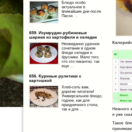
Блюдо особо
актуальное в
ближайшие дни после
Пасхи. ...
659. Изумрудно-рубиновые
шарики из картофеля и селедки
Калорийн
Неожиданно удачное
сочетание в одном
блюде селедки и
брусники. Мало того,
что это пикантно, так
еще ...
656. Куриные рулетики с
картошкой
Хлеб-соль вам,
дорогие читатели!
Универсальное блюдо,
годное, как для
праздничного стола,
Немного х
так и для ...
я уже ска
Такое блю
принимающ