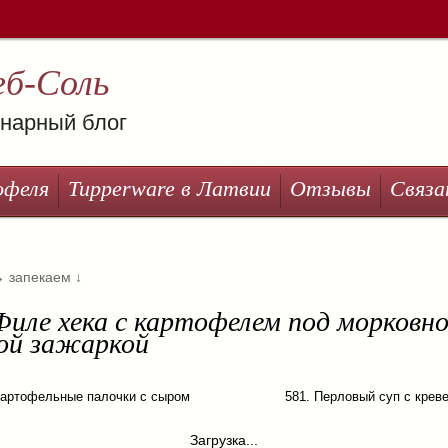
еб-Соль
нарный блог
офеля
Tupperware в Латвии
Отзывы
Связа
→
запекаем
↓
Филе хека с картофелем под морковно
вой зажаркой
Картофельные палочки с сыром
581. Перловый суп с крев
Загрузка...