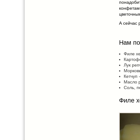
понадобит
конфетам
цветочны
А сейчас 
Нам по
Филе хе
Картофе
Лук реп
Морковь
Кетчуп -
Масло р
Соль, п
Филе х