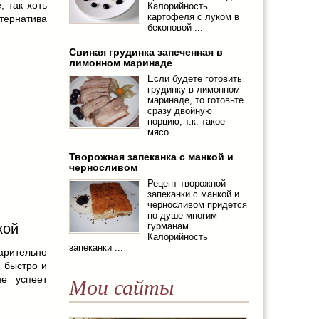
, так хоть
Калорийность
картофеля с луком в
тернатива
беконовой ...
Свиная грудинка запеченная в
лимонном маринаде
Если будете готовить
грудинку в лимонном
маринаде, то готовьте
сразу двойную
порцию, т.к. такое
мясо ...
Творожная запеканка с манкой и
черносливом
Рецепт творожной
запеканки с манкой и
черносливом придется
по душе многим
кой
гурманам.
Калорийность
запеканки ...
ительно
я быстро и
не успеет
Мои сайты