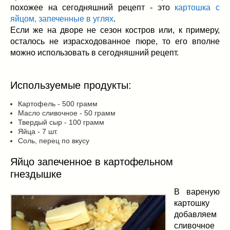
Заначка на зиму!
(29)
похожее на сегодняшний рецепт - это
картошка с
Грибы
(5)
яйцом, запеченные в углях
.
Напитки
(3)
Если же на дворе не сезон костров или, к примеру,
осталось не израсходованное пюре, то его вполне
Овощные заготовки
(11)
можно использовать в сегодняшний рецепт.
Сладкие заготовки
(10)
Поговорим о
(19)
конкурсы
(7)
Используемые продукты:
продуктах
(2)
Картофель - 500 грамм
разном
(9)
Масло сливочное - 50 грамм
Твердый сыр - 100 грамм
Постные рецепты
(8)
Яйца - 7 шт.
Праздничные блюда
(21)
Соль, перец по вкусу
8 марта
(1)
Яйцо запеченное в картофельном
День всех влюбленных
(3)
гнездышке
мужские даты
(1)
Новогоднее меню
(9)
В вареную
Пасха
(7)
картошку
добавляем
сливочное