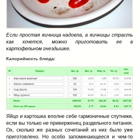
Масленица
(17)
пироги
(8)
рецепты теста
(2)
торты
(12)
Если простая яичница надоела, а яичницы страсть
без выпечки
(5)
как хочется, можно приготовить ее в
хворост
(1)
картофельном гнездышке.
Вкусные полезности
(41)
Калорийность блюда:
вареное
(0)
жареное
(3)
запекаем
(11)
напитки
(1)
разное
(6)
рыбные блюда
(4)
салаты
(11)
Яйцо и картошка вполне себе гармоничные спутники,
соусы
(1)
если вы только не приверженец раздельного питания.
Супы
(1)
Ох, сколько же разных сочетаний из них было уже
тушеное
(3)
приготовлено. Но особо запоминающееся и чем-то