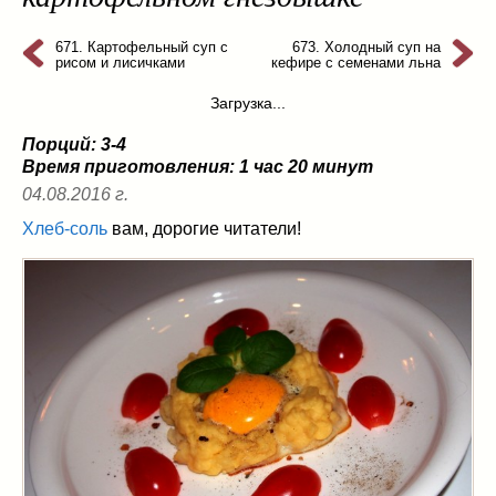
из слоеного теста
(8)
на пикник
(13)
671. Картофельный суп с
673. Холодный суп на
рисом и лисичками
кефире с семенами льна
ни то, ни се
(3)
Загрузка...
рецепты для пароварки
(5)
салаты
(198)
Порций: 3-4
сладкие блюда
(9)
Время приготовления:
1 час 20 минут
супы
(99)
04.08.2016 г.
борщ
(5)
Хлеб-соль
вам, дорогие читатели!
молочные
(4)
свекольник
(2)
солянка
(4)
суп с фрикадельками
(8)
суп-пюре
(10)
холодные супы
(22)
тушеное
(42)
Вкусные враги фигуры…
(44)
десерты
(2)