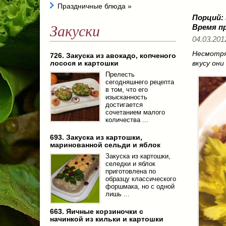
Праздничные блюда
»
Порций:
Закуски
Время п
04.03.201
Несмотря
726. Закуска из авокадо, копченого
лосося и картошки
вкусу он
Прелесть
сегодняшнего рецепта
в том, что его
изысканность
достигается
сочетанием малого
количества ...
693. Закуска из картошки,
маринованной сельди и яблок
Закуска из картошки,
селедки и яблок
приготовлена по
образцу классического
форшмака, но с одной
лишь ...
663. Яичные корзиночки с
начинкой из кильки и картошки