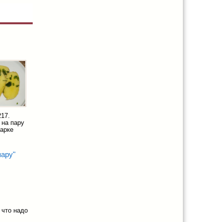
217.
 на пару
варке
пару"
 что надо