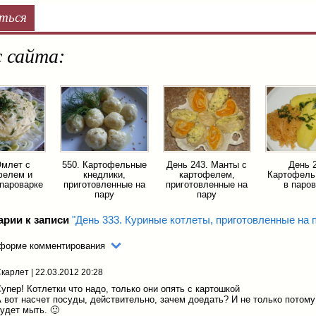
ться
 сайта:
Омлет с
550. Картофельные
День 243. Манты с
День 
фелем и
кнедлики,
картофелем,
Картофель
пароварке
приготовленные на
приготовленные на
в паро
пару
пару
арии к записи
"День 333. Куриные котлеты, приготовленные на 
 форме комментирования
Скарлет
|
22.03.2012 20:28
упер! Котлетки что надо, только они опять с картошкой
 вот насчет посуды, действительно, зачем доедать? И не только потому
удет мыть. 🙂