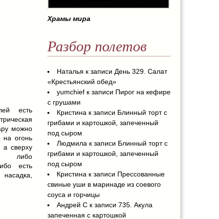
Храмы мира
Разбор полетов
Наталья
к записи
День 329. Салат
«Крестьянский обед»
yumchief
к записи
Пирог на кефире
с грушами
ей есть
Кристина
к записи
Блинный торт с
ическая
грибами и картошкой, запеченный
ару можно
под сыром
о на огонь
Людмила
к записи
Блинный торт с
 а сверху
грибами и картошкой, запеченный
я либо
под сыром
либо есть
Кристина
к записи
Прессованные
 насадка,
свиные уши в маринаде из соевого
соуса и горчицы
Андрей С
к записи
735. Акула
запеченная с картошкой