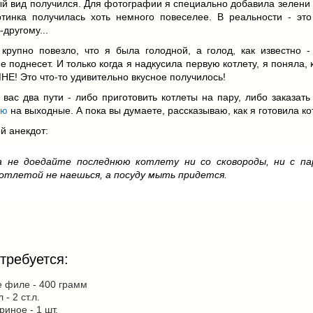
й вид получился. Для фотографии я специально добавила зелени 
ртинка получилась хоть немного повеселее. В реальности - это
-другому...
крупно повезло, что я была голодной, а голод, как известно - 
е поднесет. И только когда я надкусила первую котлету, я поняла, 
НЕ! Это что-то удивительно вкусное получилось!
у вас два пути - либо приготовить котлеты на пару, либо
заказат
ию
на выходные
. А пока вы думаете, рассказываю, как я готовила ко
й анекдот:
а не доедайте последнюю котлету ни со сковороды, ни с па
котлетой не наешься, а посуду мыть придется.
требуется:
 филе - 400 грамм
- 2 ст.л.
риное - 1 шт.