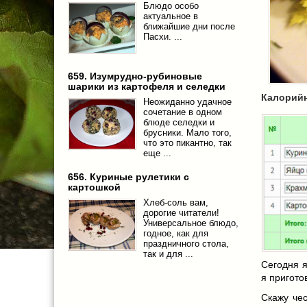
Блюдо особо
актуальное в
ближайшие дни после
Пасхи. ...
659. Изумрудно-рубиновые
шарики из картофеля и селедки
Калорийн
Неожиданно удачное
сочетание в одном
блюде селедки и
брусники. Мало того,
что это пикантно, так
еще ...
656. Куриные рулетики с
картошкой
Хлеб-соль вам,
дорогие читатели!
Универсальное блюдо,
годное, как для
праздничного стола,
так и для ...
Сегодня я
я пригото
Скажу чес