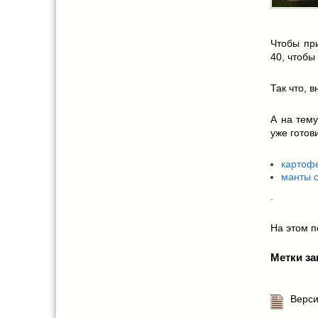
Чтобы при
40, чтобы
Так что, 
А на тем
уже готов
картофе
манты с
.
На этом по
Метки за
Верси