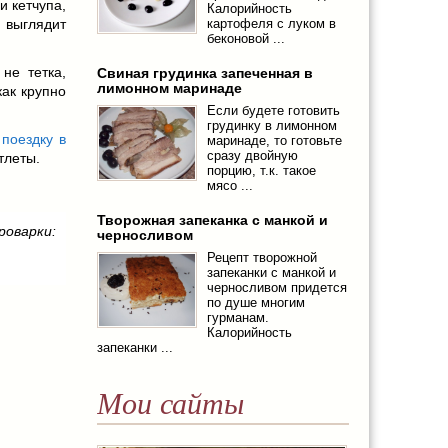
и кетчупа,
Калорийность
 выглядит
картофеля с луком в
беконовой ...
не тетка,
Свиная грудинка запеченная в
лимонном маринаде
как крупно
Если будете готовить
грудинку в лимонном
ь
поездку в
маринаде, то готовьте
сразу двойную
тлеты.
порцию, т.к. такое
мясо ...
Творожная запеканка с манкой и
роварки:
черносливом
Рецепт творожной
запеканки с манкой и
черносливом придется
по душе многим
гурманам.
Калорийность
запеканки ...
Мои сайты