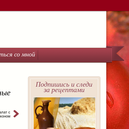
ться со мной
Подпишись и следи
за рецептами
ные
алат с
коном