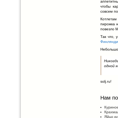
аппетитны
чтобы ка
совсем по
Котлетам 
пирожка н
повезло М
Так что, 
Финлянд
Небольшо
Никогд
одной 
solj.ru!
Нам по
Куриное
Крахмал 
Яйцо ку