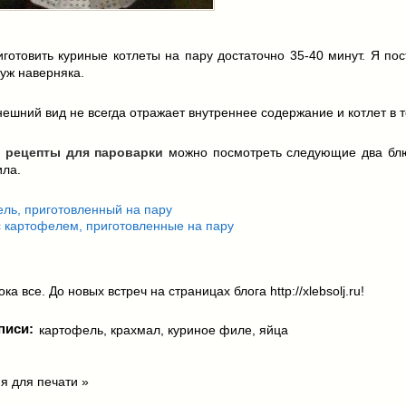
готовить куриные котлеты на пару достаточно 35-40 минут. Я по
 уж наверняка.
внешний вид не всегда отражает внутреннее содержание и котлет в 
у
рецепты для пароварки
можно посмотреть следующие два блю
ила.
ль, приготовленный на пару
 картофелем, приготовленные на пару
ка все. До новых встреч на страницах блога http://xlebsolj.ru!
писи:
картофель
,
крахмал
,
куриное филе
,
яйца
я для печати »