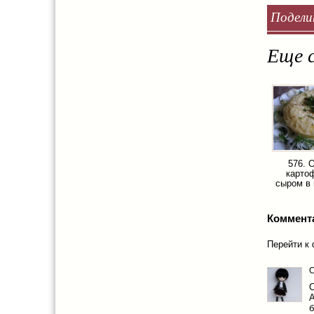
Подели
Еще с
576. 
карто
сыром в 
Коммент
Перейти к
С
А
б