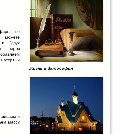
 фарш, во
 можете
 в "двух
ем через
добавляем
 натертый
Жизнь и философия
ешиваем и
аем массу