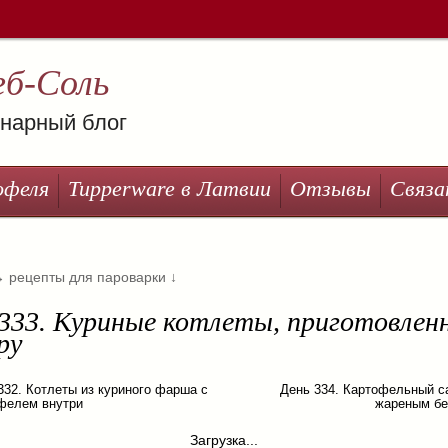
еб-Соль
нарный блог
офеля
Tupperware в Латвии
Отзывы
Связа
→
рецепты для пароварки
↓
 333. Куриные котлеты, приготовлен
ру
332. Котлеты из куриного фарша с
День 334. Картофельный с
фелем внутри
жареным бе
Загрузка...