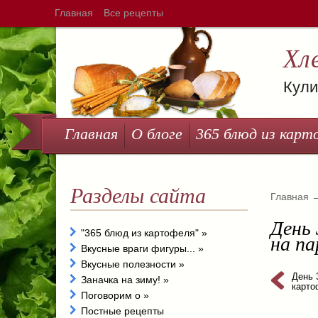
Главная
Все рецепты
Хл
Кули
Главная
О блоге
365 блюд из карт
Разделы сайта
Главная
День
"365 блюд из картофеля"
»
на па
Вкусные враги фигуры...
»
Вкусные полезности
»
День 
Заначка на зиму!
»
карто
Поговорим о
»
Постные рецепты