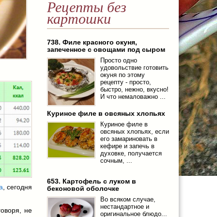
Рецепты без
картошки
738. Филе красного окуня,
запеченное с овощами под сыром
Просто одно
удовольствие готовить
окуня по этому
рецепту - просто,
быстро, нежно, вкусно!
И что немаловажно ...
Куриное филе в овсяных хлопьях
Куриное филе в
овсяных хлопьях, если
его замариновать в
кефире и запечь в
духовке, получается
сочным, ...
653. Картофель с луком в
а
, сегодня
беконовой оболочке
Во всяком случае,
нестандартное и
говоря, не
оригинальное блюдо...