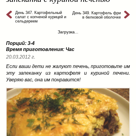
из слоеного теста
(8)
на пикник
День 347. Картофельный
(13)
День 349. Картофель фри
салат с копченой курицей и
в белковой оболочке
ни то, ни се
(3)
сельдереем
рецепты для пароварки
(5)
Загрузка...
салаты
(198)
Порций: 3-4
сладкие блюда
(9)
Время приготовления:
Час
супы
(99)
20.03.2012 г.
борщ
(5)
Если ваши дети не жалуют печень, приготовьте им
молочные
(4)
эту запеканку из картофеля и куриной печени.
свекольник
(2)
Уверяю вас, она им понравится!
солянка
(4)
суп с фрикадельками
(8)
суп-пюре
(10)
холодные супы
(22)
тушеное
(42)
Вкусные враги фигуры…
(44)
десерты
(2)