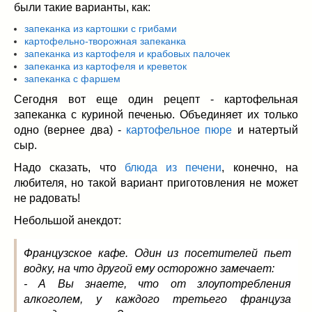
Заначка на зиму!
(29)
были такие варианты, как:
Грибы
(5)
запеканка из картошки с грибами
Напитки
(3)
картофельно-творожная запеканка
запеканка из картофеля и крабовых палочек
Овощные заготовки
(11)
запеканка из картофеля и креветок
Сладкие заготовки
(10)
запеканка с фаршем
Поговорим о
(19)
Сегодня вот еще один рецепт - картофельная
конкурсы
(7)
запеканка с куриной печенью. Объединяет их только
продуктах
(2)
одно (вернее два) -
картофельное пюре
и натертый
сыр.
разном
(9)
Постные рецепты
(8)
Надо сказать, что
блюда из печени
, конечно, на
любителя, но такой вариант приготовления не может
Праздничные блюда
(21)
не радовать!
8 марта
(1)
День всех влюбленных
(3)
Небольшой анекдот:
мужские даты
(1)
Французское кафе. Один из посетителей пьет
Новогоднее меню
(9)
водку, на что другой ему осторожно замечает:
Пасха
(7)
- А Вы знаете, что от злоупотребления
алкоголем, у каждого третьего француза