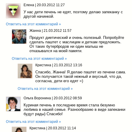
Елена
|
20.03.2012 11:27
У нас дети печень не едят, поэтому делаю запеканку с
другой начинкой.
Ответить на этот комментарий »
Жанна
|
21.03.2012 11:57
Продукт диетический и очень полезный. Попробуйте
сделать паштет с маслицем и деткам предложить.
От таких бутербродов ни один малыш не
отказывался на моей памяти.
Ответить на этот комментарий »
Кристина
|
21.03.2012 13:16
Спасибо, Жанна! Я делаю паштет из печени сама.
Он получается такой нежный и вкусный, что да,
согласна, дети его едят =)
Ответить на этот комментарий »
Ольга Воронина
|
20.03.2012 08:59
Куриная печень в последнее время стала безумно
любима в нашей семье. Разнообразию в виде запеканки
будут рады) Спасибо!
Ответить на этот комментарий »
Кристина
|
20.03.2012 11:14