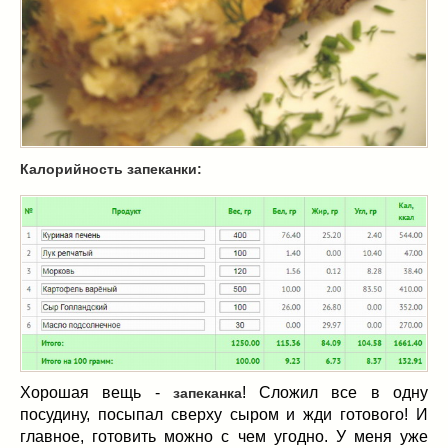
Масленица
(17)
пироги
(8)
рецепты теста
(2)
торты
(12)
без выпечки
(5)
хворост
(1)
Вкусные полезности
(41)
Калорийность запеканки:
вареное
(0)
жареное
(3)
запекаем
(11)
напитки
(1)
разное
(6)
рыбные блюда
(4)
салаты
(11)
соусы
(1)
Хорошая вещь -
! Сложил все в одну
запеканка
Супы
(1)
посудину, посыпал сверху сыром и жди готового! И
тушеное
(3)
главное, готовить можно с чем угодно. У меня уже