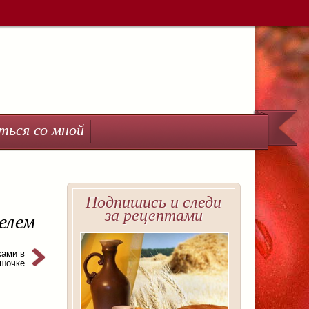
ться со мной
Подпишись и следи
за рецептами
елем
ками в
ршочке