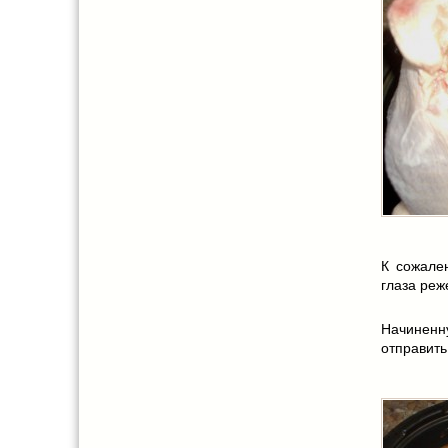
К сожале
глаза реже
Начиненн
отправить