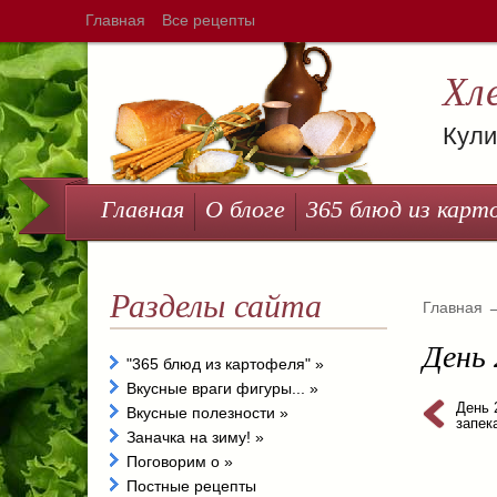
Главная
Все рецепты
Хл
Кули
Главная
О блоге
365 блюд из карт
Разделы сайта
Главная
День
"365 блюд из картофеля"
»
Вкусные враги фигуры...
»
День 
Вкусные полезности
»
запек
Заначка на зиму!
»
Поговорим о
»
Постные рецепты