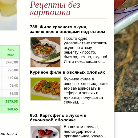
Рецепты без
картошки
738. Филе красного окуня,
запеченное с овощами под сыром
Просто одно
удовольствие готовить
окуня по этому
рецепту - просто,
быстро, нежно, вкусно!
И что немаловажно ...
Куриное филе в овсяных хлопьях
Куриное филе в
овсяных хлопьях, если
его замариновать в
кефире и запечь в
духовке, получается
сочным, ...
653. Картофель с луком в
беконовой оболочке
Во всяком случае,
нестандартное и
ошелька
оригинальное блюдо...