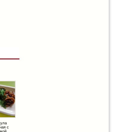
кула
ная с
шкой