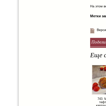
На этом вс
Метки за
Верси
Подели
Еще с
743. 
тефт
картош