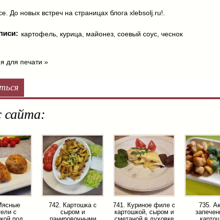
е. До новых встреч на страницах блога xlebsolj.ru!.
писи:
картофель
,
курица
,
майонез
,
соевый соус
,
чеснок
я для печати »
ться
 сайта:
Мясные
742. Картошка с
741. Куриное филе с
735. А
ели с
сыром и
картошкой, сыром и
запечен
кой под
панировочными
сметаной в духовке
карто