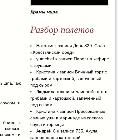
Храмы мира
Разбор полетов
Наталья
к записи
День 329. Салат
«Крестьянский обед»
yumchief
к записи
Пирог на кефире
с грушами
Кристина
к записи
Блинный торт с
грибами и картошкой, запеченный
вышла, аж
под сыром
Людмила
к записи
Блинный торт с
грибами и картошкой, запеченный
 соусом и
под сыром
Кристина
к записи
Прессованные
свиные уши в маринаде из соевого
е ближе к
соуса и горчицы
ь смесью
Андрей С
к записи
735. Акула
сноком и
запеченная с картошкой