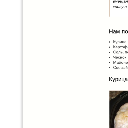
вмещал
книгу в
Нам по
Курица 
Картофе
Соль, п
Чеснок
Майонез 
Соевый с
Курица