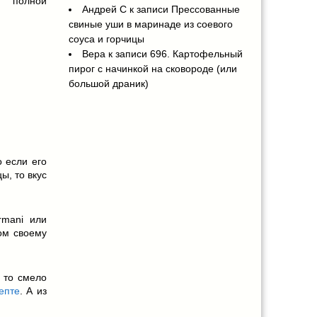
 полной
Андрей С
к записи
Прессованные
свиные уши в маринаде из соевого
соуса и горчицы
Вера
к записи
696. Картофельный
пирог с начинкой на сковороде (или
большой драник)
 если его
ы, то вкус
rmani или
ом своему
- то смело
епте
. А из