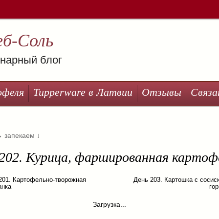
еб-Соль
нарный блог
офеля
Tupperware в Латвии
Отзывы
Связа
→
запекаем
↓
 202. Курица, фаршированная картоф
201. Картофельно-творожная
День 203. Картошка с сосис
анка
го
Загрузка...