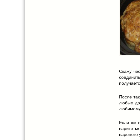
Скажу чес
соединить
получаетс
После так
любые дру
любимому
Если же в
варите мя
вареного 