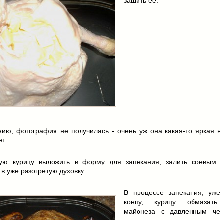
зашить ее.
нию, фотография не получилась - очень уж она какая-то яркая 
т.
ую курицу выложить в форму для запекания, залить соевым
 в уже разогретую духовку.
В процессе запекания, уж
концу, курицу обмазат
майонеза с давленным че