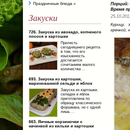
Праздничные блюда
»
Порций:
Время п
Закуски
25.10.2011
Курицу,
гречкой, 
726. Закуска из авокадо, копченого
лосося и картошки
Прелесть
сегодняшнего рецепта
в том, что его
изысканность
достигается
сочетанием малого
количества ...
693. Закуска из картошки,
маринованной сельди и яблок
Закуска из картошки,
селедки и яблок
приготовлена по
образцу классического
форшмака, но с одной
лишь ...
663. Яичные корзиночки с
начинкой из кильки и картошки