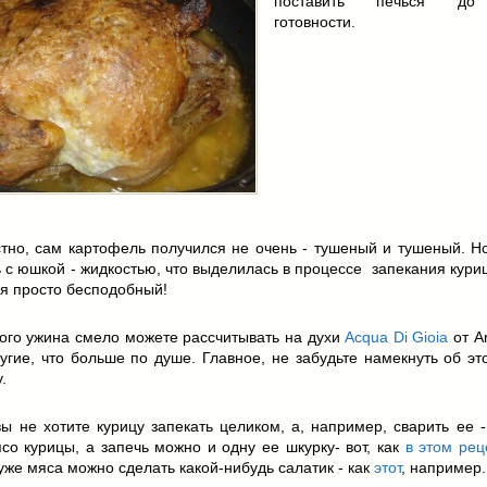
поставить печься до
готовности.
тно, сам картофель получился не очень - тушеный и тушеный. Но
 с юшкой - жидкостью, что выделилась в процессе запекания куриц
я просто бесподобный!
ого ужина смело можете рассчитывать на духи
Acqua Di Gioia
от A
гие, что больше по душе. Главное, не забудьте намекнуть об эт
.
ы не хотите курицу запекать целиком, а, например, сварить ее 
со курицы, а запечь можно и одну ее шкурку- вот, как
в этом рец
уже мяса можно сделать какой-нибудь салатик - как
этот
, например.