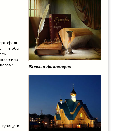
ртофель.
о, чтобы
ась.
посолила,
незом:
Жизнь и философия
 курицу и