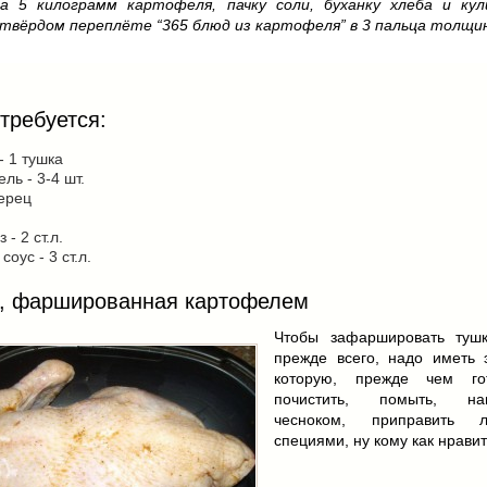
а 5 килограмм картофеля, пачку соли, буханку хлеба и кул
 твёрдом переплёте “365 блюд из картофеля” в 3 пальца толщи
требуется:
- 1 тушка
ль - 3-4 шт.
ерец
- 2 ст.л.
оус - 3 ст.л.
, фаршированная картофелем
Чтобы зафаршировать тушк
прежде всего, надо иметь э
которую, прежде чем го
почистить, помыть, наш
чесноком, приправить 
специями, ну кому как нравить