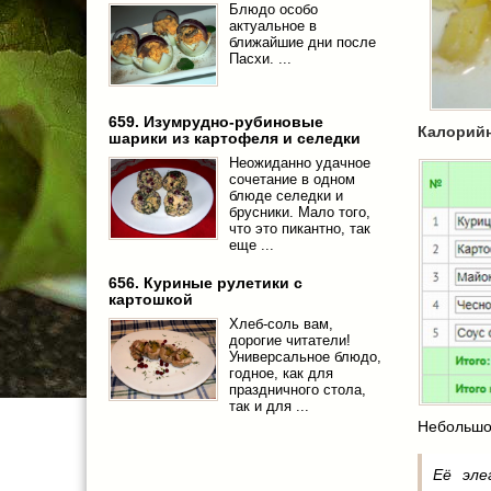
Блюдо особо
актуальное в
ближайшие дни после
Пасхи. ...
659. Изумрудно-рубиновые
Калорий
шарики из картофеля и селедки
Неожиданно удачное
сочетание в одном
блюде селедки и
брусники. Мало того,
что это пикантно, так
еще ...
656. Куриные рулетики с
картошкой
Хлеб-соль вам,
дорогие читатели!
Универсальное блюдо,
годное, как для
праздничного стола,
так и для ...
Небольшо
Её эле