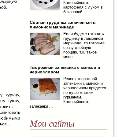
инарную
Калорийность
ной.
картофеля с луком в
беконовой ...
Свиная грудинка запеченная в
лимонном маринаде
Если будете готовить
грудинку в лимонном
маринаде, то готовьте
сразу двойную
порцию, т.к. такое
мясо ...
Творожная запеканка с манкой и
черносливом
Рецепт творожной
запеканки с манкой и
черносливом придется
по душе многим
у курицу,
гурманам.
ту тушку,
Калорийность
запеканки ...
товить -
пиговать
любимыми
Мои сайты
ся....